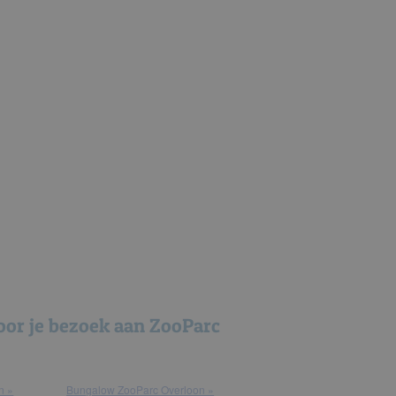
voor je bezoek aan ZooParc
n »
bungalow ZooParc Overloon »