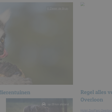
© Zweer de Bruin
Regel alles 
 dierentuinen
Overloon
op 29 km afstand
hotel ZooParc Overloo