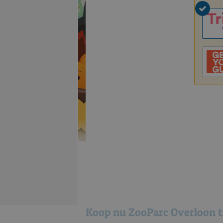
Koop nu ZooParc Overloon t