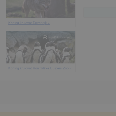
korting kruidvat Dierenrijk »
op 46 km afstand
korting kruidvat Koninklijke Burgers Zoo »