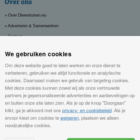
Over ons
» Over Dierentuinen.eu
» Adverteren & Samenwerken
» Contact
» Privacy, cookies & disclaimer
We gebruiken cookies
Leuke dagjes en nachtjes weg bij
Om deze website goed te laten werken en onze dienst te
dierentuinen
verbeteren, gebruiken we altijd functionele en analytische
cookies. Daarnaast maken we gebruik van targeting cookies.
Op
Dierentuinen.eu
vind je de leukste dierentuinen in Nederland en in
Met deze cookies kunnen zowel wij als onze vertrouwde
Europa. Koop eenvoudig
dierentuin kaartjes met korting
en bespaar
partners je gepersonaliseerde advertenties en aanbevelingen op
eenvoudig. En wil je je uitje echt speciaal maken? Bekijk dan de
en buiten onze site laten zien. Als je op de knop "Doorgaan"
mogelijkheden om in de buurt van een dierentuin te overnachten. Van
klikt, ga je akkoord met ons
privacy- en cookiebeleid
. Als je
een
hotel dichtbij de dierentuin
tot een
bungalowpark
. Dat is genieten
ervoor kiest om cookies te
weigeren
, plaatsen we alleen
voor jong en oud!
noodzakelijke cookies.