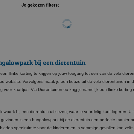
Je gekozen filters:
galowpark bij een dierentuin
n flinke korting te krijgen op jouw toegang tot een van de vele dierent
 website. Vervolgens maak je een keuze uit de vele dierentuinen in de 
or kaartjes. Via Dierentuinen.eu krijg je namelijk een flinke korting o
owpark bij een dierentuin uitkiezen, waar je voordelig kunt logeren. Ui
gezinnen is een bungalowpark bij de dierentuin een perfecte manier om
bieden speelruimte voor de kinderen en in sommige gevallen kan zelf