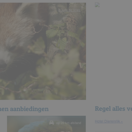
© Jelle de Vries
Regel alles v
inen aanbiedingen
hotel Dierenrijk »
op 20 km afstand