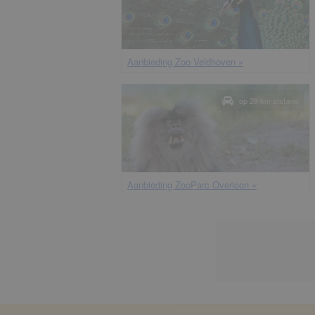
aanbieding Zoo Veldhoven »
op 29 km afstand
aanbieding ZooParc Overloon »