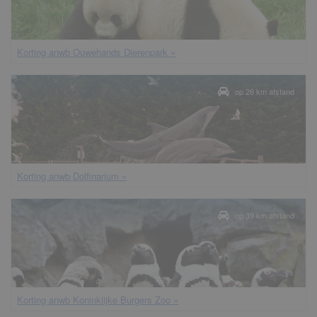
korting anwb Ouwehands Dierenpark »
op 26 km afstand
korting anwb Dolfinarium »
op 39 km afstand
korting anwb Koninklijke Burgers Zoo »