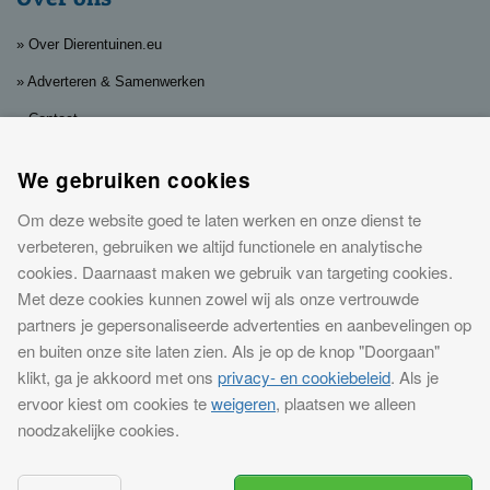
» Over Dierentuinen.eu
» Adverteren & Samenwerken
» Contact
» Privacy, cookies & disclaimer
We gebruiken cookies
Leuke dagjes en nachtjes weg bij
Om deze website goed te laten werken en onze dienst te
dierentuinen
verbeteren, gebruiken we altijd functionele en analytische
cookies. Daarnaast maken we gebruik van targeting cookies.
Op
Dierentuinen.eu
vind je de leukste dierentuinen in Nederland en in
Met deze cookies kunnen zowel wij als onze vertrouwde
Europa. Koop eenvoudig
dierentuin kaartjes met korting
en bespaar
partners je gepersonaliseerde advertenties en aanbevelingen op
eenvoudig. En wil je je uitje echt speciaal maken? Bekijk dan de
en buiten onze site laten zien. Als je op de knop "Doorgaan"
mogelijkheden om in de buurt van een dierentuin te overnachten. Van
klikt, ga je akkoord met ons
privacy- en cookiebeleid
. Als je
een
hotel dichtbij de dierentuin
tot een
bungalowpark
. Dat is genieten
ervoor kiest om cookies te
weigeren
, plaatsen we alleen
voor jong en oud!
noodzakelijke cookies.