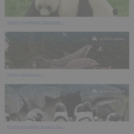
korting Ouwehands Dierenpark »
op 26 km afstand
korting Dolfinarium »
op 39 km afstand
korting Koninklijke Burgers Zoo »