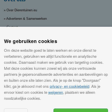
» Over Dierentuinen.eu
» Adverteren & Samenwerken
» Contact
» Privacy, cookies & disclaimer
We gebruiken cookies
Leuke dagjes en nachtjes weg bij
Om deze website goed te laten werken en onze dienst te
dierentuinen
verbeteren, gebruiken we altijd functionele en analytische
cookies. Daarnaast maken we gebruik van targeting cookies.
Op
Dierentuinen.eu
vind je de leukste dierentuinen in Nederland en in
Met deze cookies kunnen zowel wij als onze vertrouwde
Europa. Koop eenvoudig
dierentuin kaartjes met korting
en bespaar
partners je gepersonaliseerde advertenties en aanbevelingen op
eenvoudig. En wil je je uitje echt speciaal maken? Bekijk dan de
en buiten onze site laten zien. Als je op de knop "Doorgaan"
mogelijkheden om in de buurt van een dierentuin te overnachten. Van
klikt, ga je akkoord met ons
privacy- en cookiebeleid
. Als je
een
hotel dichtbij de dierentuin
tot een
bungalowpark
. Dat is genieten
ervoor kiest om cookies te
weigeren
, plaatsen we alleen
voor jong en oud!
noodzakelijke cookies.