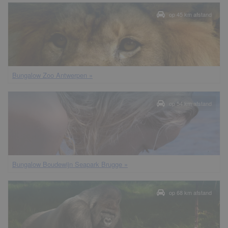
op 45 km afstand
bungalow Zoo Antwerpen »
op 54 km afstand
bungalow Boudewijn Seapark Brugge »
op 68 km afstand