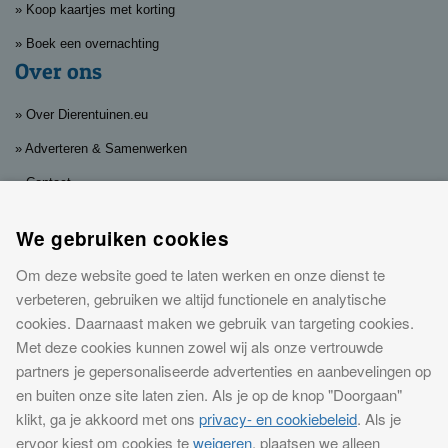
» Koop kaartjes met korting
» Boek een overnachting
Over ons
» Over Dierentuinen.eu
» Adverteren & Samenwerken
» Contact
» Privacy, cookies & disclaimer
We gebruiken cookies
Leuke dagjes en nachtjes weg bij
Om deze website goed te laten werken en onze dienst te
dierentuinen
verbeteren, gebruiken we altijd functionele en analytische
cookies. Daarnaast maken we gebruik van targeting cookies.
Op
Dierentuinen.eu
vind je de leukste dierentuinen in Nederland en in
Met deze cookies kunnen zowel wij als onze vertrouwde
Europa. Koop eenvoudig
dierentuin kaartjes met korting
en bespaar
partners je gepersonaliseerde advertenties en aanbevelingen op
eenvoudig. En wil je je uitje echt speciaal maken? Bekijk dan de
en buiten onze site laten zien. Als je op de knop "Doorgaan"
mogelijkheden om in de buurt van een dierentuin te overnachten. Van
klikt, ga je akkoord met ons
privacy- en cookiebeleid
. Als je
een
hotel dichtbij de dierentuin
tot een
bungalowpark
. Dat is genieten
ervoor kiest om cookies te
weigeren
, plaatsen we alleen