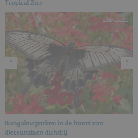
Tropical Zoo
© Eddy Van 300
Bungalowparken in de buurt van
dierentuinen dichtbij