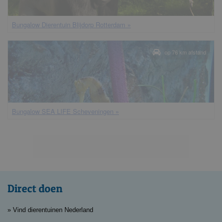
bungalow Dierentuin Blijdorp Rotterdam »
op 76 km afstand
bungalow SEA LIFE Scheveningen »
Direct doen
» Vind dierentuinen Nederland